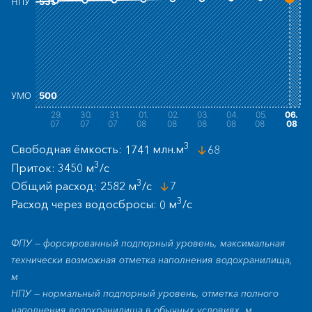
НПУ
539
УМО
500
29
.
30
.
31
.
01
.
02
.
03
.
04
.
05
.
06
.
07
07
07
08
08
08
08
08
08
3
Свободная ёмкость:
1741
млн.м
68
3
Приток:
3450
м
/с
3
Общий расход:
2582
м
/с
7
3
Расход через водосбросы:
0
м
/с
ФПУ — форсированный подпорный уровень, максимальная
технически возможная отметка наполнения водохранилища,
м
НПУ — нормальный подпорный уровень, отметка полного
наполнения водохранилища в обычных условиях, м