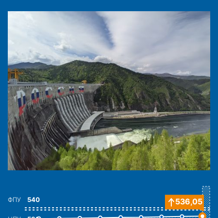
ФПУ
540
536,05