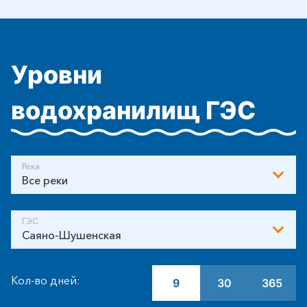
Уровни
водохранилищ ГЭС
Река
Все реки
ГЭС
Саяно-Шушенская
Кол-во дней:
9
30
365